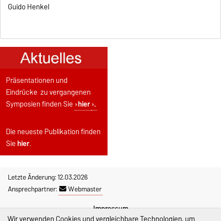
Guido Henkel
Präsentationen und
Eindrücke zu vergangenen
Symposien finden Sie
hier
.
Die neueste Publikation finden
Sie
hier
.
Letzte Änderung: 12.03.2026
Ansprechpartner:
Webmaster
Impressum
Wir verwenden Cookies und vergleichbare Technologien, um